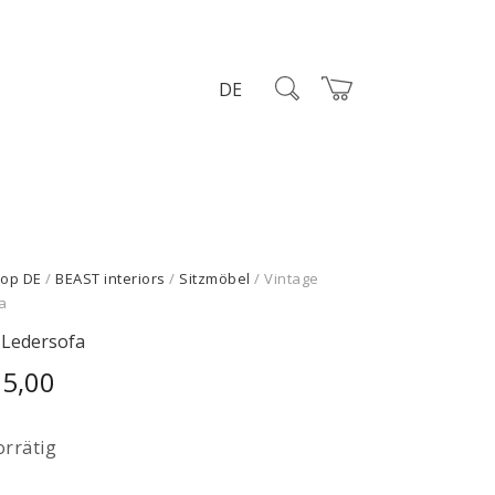
DE
op DE
/
BEAST interiors
/
Sitzmöbel
/ Vintage
a
 Ledersofa
95,00
orrätig