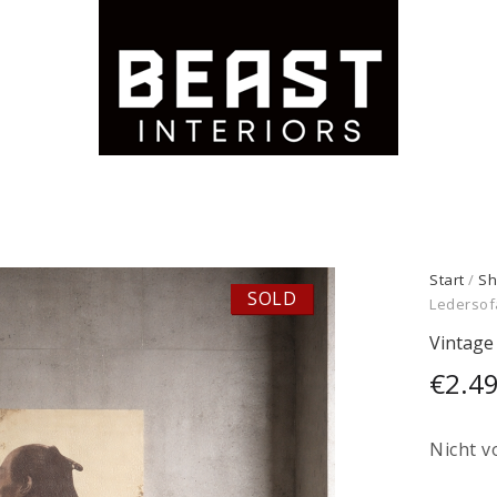
Start
/
Sh
SOLD
Ledersof
Vintage
€
2.4
Nicht v