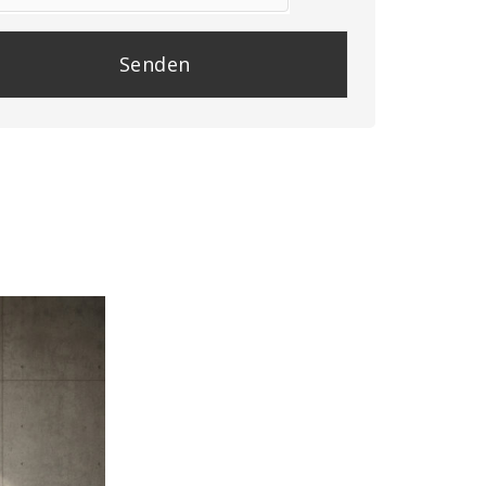
se
e
y.