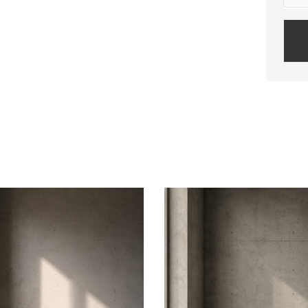
Plea
leav
this
field
empt