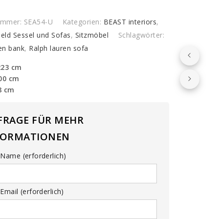
nummer:
SEA54-U
Kategorien:
BEAST interiors
,
ield Sessel und Sofas
,
Sitzmöbel
Schlagwörter:
ren bank
,
Ralph lauren sofa
223 cm
100 cm
8 cm
FRAGE FÜR MEHR
FORMATIONEN
Name (erforderlich)
Email (erforderlich)