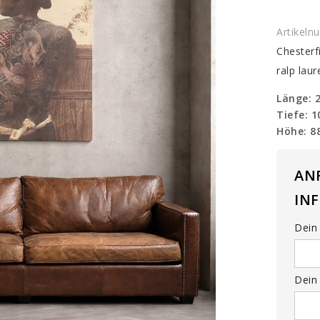
Artikel
Chesterf
ralp lau
Länge: 
Tiefe: 
Höhe: 8
AN
IN
Dein 
Dein 