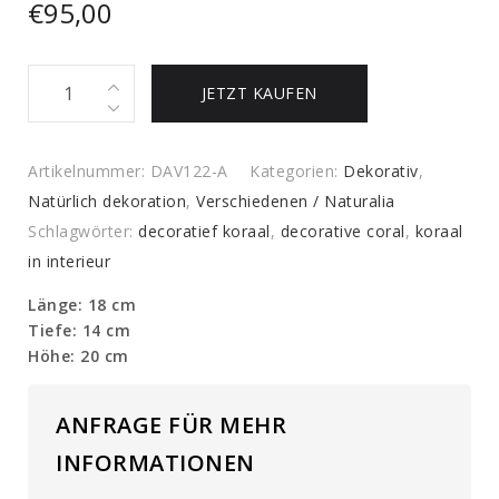
€
95,00
Stylophora
JETZT KAUFEN
Pistillata
Korallen
Replic
Artikelnummer:
DAV122-A
Kategorien:
Dekorativ
,
quantity
Natürlich dekoration
,
Verschiedenen / Naturalia
Schlagwörter:
decoratief koraal
,
decorative coral
,
koraal
in interieur
Länge: 18 cm
Tiefe: 14 cm
Höhe: 20 cm
ANFRAGE FÜR MEHR
INFORMATIONEN