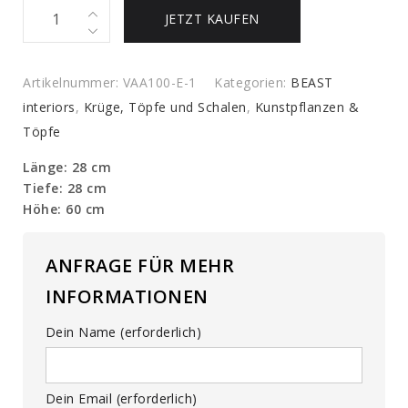
Set
JETZT KAUFEN
aus
Glasvasen
quantity
Artikelnummer:
VAA100-E-1
Kategorien:
BEAST
interiors
,
Krüge, Töpfe und Schalen
,
Kunstpflanzen &
Töpfe
Länge: 28 cm
Tiefe: 28 cm
Höhe: 60 cm
ANFRAGE FÜR MEHR
INFORMATIONEN
Dein Name (erforderlich)
Dein Email (erforderlich)