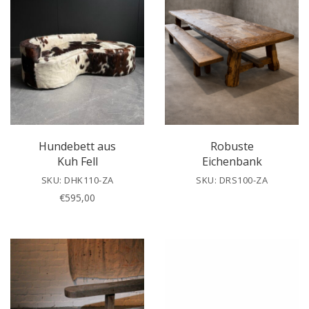
e
t
h
i
s
f
i
e
l
Hundebett aus
Robuste
d
Kuh Fell
Eichenbank
e
SKU: DHK110-ZA
SKU: DRS100-ZA
m
€
595,00
p
t
y
.