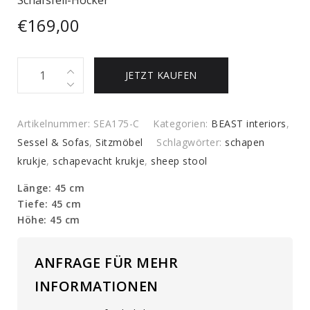
€
169,00
Schafsfell-
JETZT KAUFEN
Hocker
quantity
Artikelnummer:
SEA175-C
Kategorien:
BEAST interiors
,
Sessel & Sofas
,
Sitzmöbel
Schlagwörter:
schapen
krukje
,
schapevacht krukje
,
sheep stool
Länge: 45 cm
Tiefe: 45 cm
Höhe: 45 cm
ANFRAGE FÜR MEHR
INFORMATIONEN