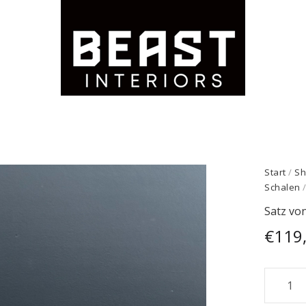
Start
/
Sh
Schalen
/
Satz vo
€
119
Satz
von