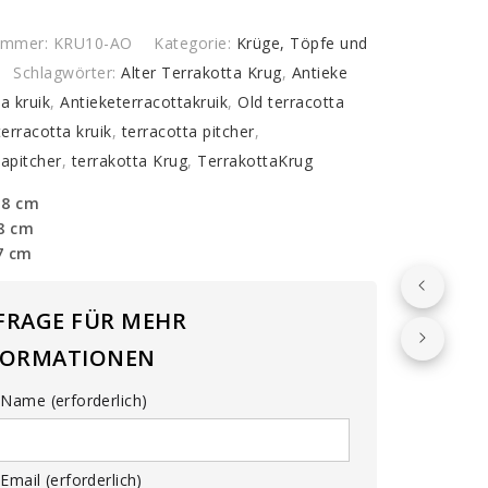
nummer:
KRU10-AO
Kategorie:
Krüge, Töpfe und
Schlagwörter:
Alter Terrakotta Krug
,
Antieke
y
a kruik
,
Antieketerracottakruik
,
Old terracotta
terracotta kruik
,
terracotta pitcher
,
tapitcher
,
terrakotta Krug
,
TerrakottaKrug
18 cm
18 cm
7 cm
FRAGE FÜR MEHR
FORMATIONEN
Name (erforderlich)
Email (erforderlich)