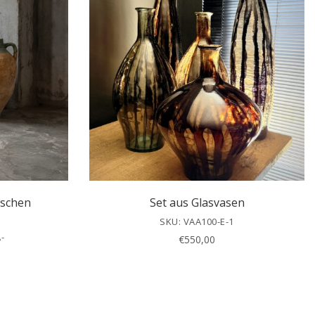
ischen
Set aus Glasvasen
SKU: VAA100-E-1
-
€
550,00