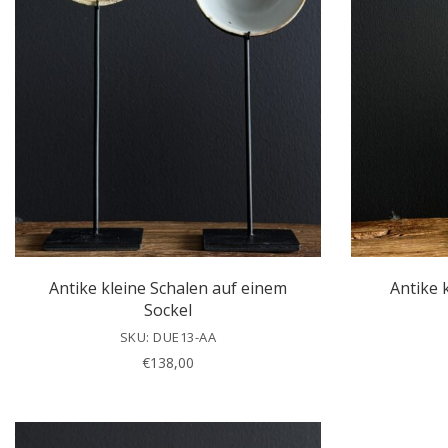
Antike kleine Schalen auf einem
Antike 
Sockel
SKU: DUE13-AA
€
138,00