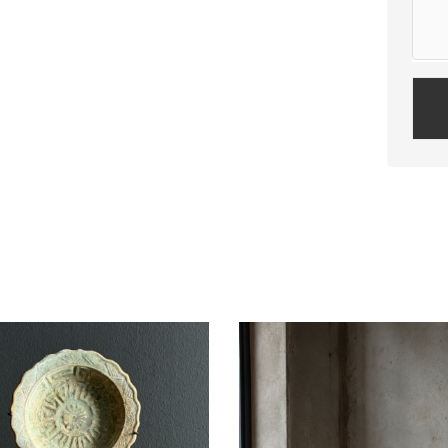
Plea
leav
this
field
empt