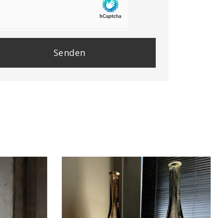
se
e
y.