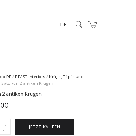
DE
op DE
/
BEAST interiors
/
Krüge, Töpfe und
 Satz von 2 antiken Krügen
n 2 antiken Krügen
,00
JETZT KAUFEN