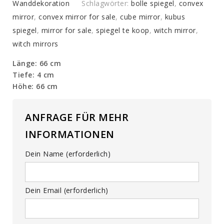
Spiegeln
Wanddekoration
Schlagwörter:
bolle spiegel
,
convex
(L)
mirror
,
convex mirror for sale
,
cube mirror
,
kubus
quantity
spiegel
,
mirror for sale
,
spiegel te koop
,
witch mirror
,
witch mirrors
Länge: 66 cm
Tiefe: 4 cm
Höhe: 66 cm
ANFRAGE FÜR MEHR
INFORMATIONEN
Dein Name (erforderlich)
Dein Email (erforderlich)