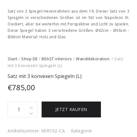
Satz von 3 Spiegel-Hexenrahmen aus dem 19. Dieser Satz von 3
Spiegeln in verschiedenen Größen ist im Stil von Napoleon III.
Oxidiert, aber sie weiterhin mit Perspektive und Licht zu spielen.
Diese Spiegel haben 3 verschiedene Größen: Ø42cm - Ø56cm -
Ø66cm Material: Holz und Glas
Start
/
Shop DE
/
BEAST interiors
/
Wanddekoration
/ Satz
mit 3 konvexen Spiegeln (L)
Satz mit 3 konvexen Spiegeln (L)
€
785,00
Satz
JETZT KAUFEN
mit
3
konvexen
Artikelnummer:
MIR102-CA
Kategorie: