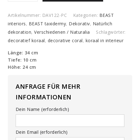
Koralle
quantity
Artikelnummer:
DAV122-PC
Kategorien:
BEAST
interiors
,
BEAST taxidermy
,
Dekorativ
,
Natürlich
dekoration
,
Verschiedenen / Naturalia
Schlagwörter:
decoratief koraal
,
decorative coral
,
koraal in interieur
Länge: 34 cm
Tiefe: 10 cm
Höhe: 24 cm
ANFRAGE FÜR MEHR
INFORMATIONEN
Dein Name (erforderlich)
Dein Email (erforderlich)