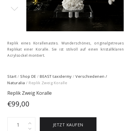
Replik eines Korallenastes. Wunderschönes, originalgetreues
Replikat einer Koralle. Sie ist stilvoll auf einen kristallklaren
Acrylsockel montiert.
Start
/
Shop DE
/
BEAST taxidermy
/
Verschiedenen /
Naturalia
/ Replik Zweig Koralle
Replik Zweig Koralle
€
99,00
Replik
JETZT KAUFEN
Zweig