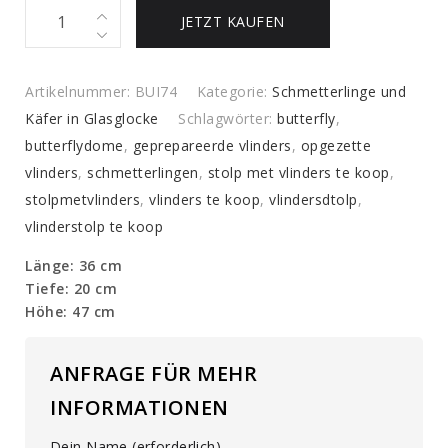
Ovale
JETZT KAUFEN
antike
Kuppel
mit
Artikelnummer:
BUI74
Kategorie:
Schmetterlinge und
bunter
Käfer in Glasglocke
Schlagwörter:
butterfly
,
Mischung
butterflydome
,
geprepareerde vlinders
,
opgezette
vieler
vlinders
,
schmetterlingen
,
stolp met vlinders te koop
,
Schmetterlingsarten
stolpmetvlinders
,
vlinders te koop
,
vlindersdtolp
,
quantity
vlinderstolp te koop
Länge: 36 cm
Tiefe: 20 cm
Höhe: 47 cm
ANFRAGE FÜR MEHR
INFORMATIONEN
Dein Name (erforderlich)