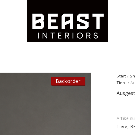
Start
/
Sh
Backorder
Tiere
/ A
Ausgest
Artikel
Tiere
,
BE