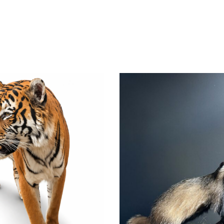
this
field
empt