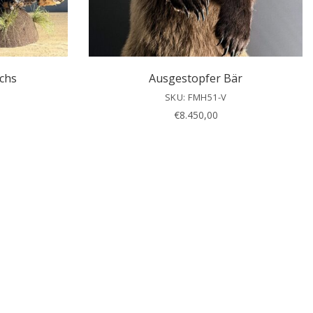
chs
Ausgestopfer Bär
SKU: FMH51-V
€
8.450,00