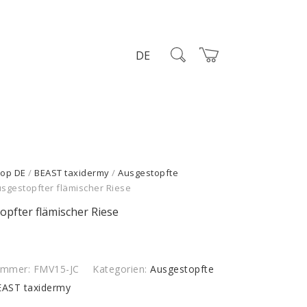
DE
op DE
/
BEAST taxidermy
/
Ausgestopfte
usgestopfter flämischer Riese
opfter flämischer Riese
nummer:
FMV15-JC
Kategorien:
Ausgestopfte
AST taxidermy