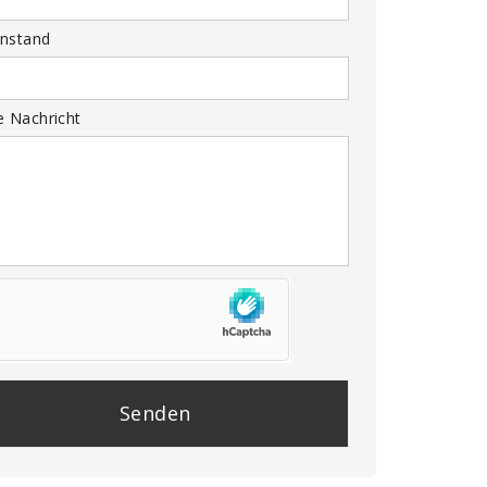
nstand
e Nachricht
se
e