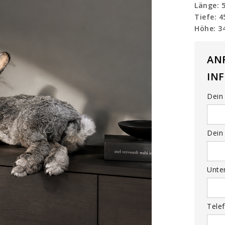
Länge: 
Tiefe: 
Höhe: 3
AN
IN
Dein 
Dein 
Unte
Tele