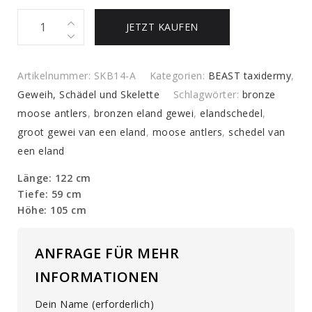
Metallisierter
JETZT KAUFEN
Bronze-
Schädel
eines
Artikelnummer:
SKB14-A
Kategorien:
BEAST taxidermy
,
kanadischen
Geweih, Schädel und Skelette
Schlagwörter:
bronze
Elchs
moose antlers
,
bronzen eland gewei
,
elandschedel
,
quantity
groot gewei van een eland
,
moose antlers
,
schedel van
een eland
Länge: 122 cm
Tiefe: 59 cm
Höhe: 105 cm
ANFRAGE FÜR MEHR
INFORMATIONEN
Dein Name (erforderlich)