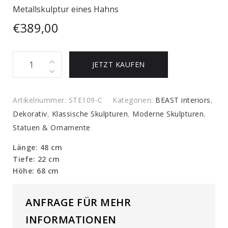
Metallskulptur eines Hahns
€
389,00
Metallskulptur
JETZT KAUFEN
eines
Hahns
quantity
Artikelnummer:
STE109-C
Kategorien:
BEAST interiors
,
Dekorativ
,
Klassische Skulpturen
,
Moderne Skulpturen
,
Statuen & Ornamente
Länge: 48 cm
Tiefe: 22 cm
Höhe: 68 cm
ANFRAGE FÜR MEHR
INFORMATIONEN