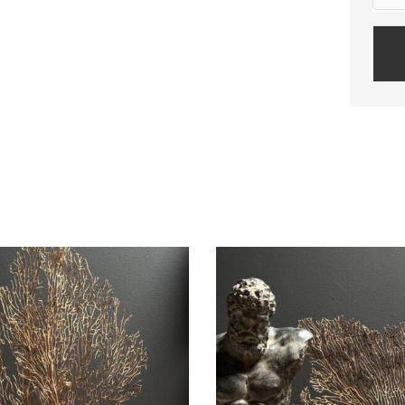
Plea
leav
this
field
empt