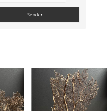
se
e
y.