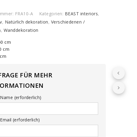
nummer:
FRA10-A
Kategorien:
BEAST interiors
,
v
,
Natürlich dekoration
,
Verschiedenen /
a
,
Wanddekoration
60 cm
60 cm
 cm
FRAGE FÜR MEHR
FORMATIONEN
Name (erforderlich)
Email (erforderlich)