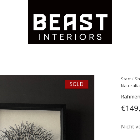
Start
/
Sh
SOLD
Naturalia
Rahmen 
€
149
Nicht v