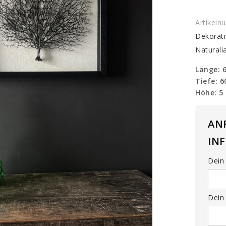
Artikel
Dekorati
Naturali
Länge: 
Tiefe: 
Höhe: 5
AN
IN
Dein 
Dein 