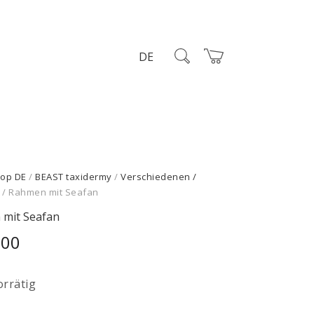
DE
op DE
/
BEAST taxidermy
/
Verschiedenen /
/ Rahmen mit Seafan
mit Seafan
,00
orrätig