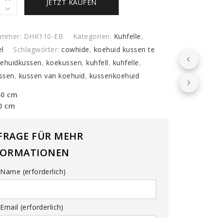
JETZT KAUFEN
y
nummer:
DHK110-EB
Kategorien:
Kuhfelle
,
el
Schlagwörter:
cowhide
,
koehuid kussen te
ehuidkussen
,
koekussen
,
kuhfell
,
kuhfelle
,
issen
,
kussen van koehuid
,
kussenkoehuid
40 cm
40 cm
FRAGE FÜR MEHR
FORMATIONEN
Name (erforderlich)
Email (erforderlich)