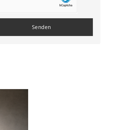
se
e
y.