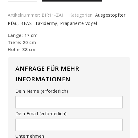
Pfau
quantity
Artikelnummer:
BIR11-ZAI
Kategorien:
Ausgestopfter
Pfau
,
BEAST taxidermy
,
Präparierte Vögel
Länge: 17 cm
Tiefe: 20 cm
Höhe: 38 cm
ANFRAGE FÜR MEHR
INFORMATIONEN
Dein Name (erforderlich)
Dein Email (erforderlich)
Unternehmen