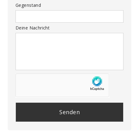
Gegenstand
Deine Nachricht
P
l