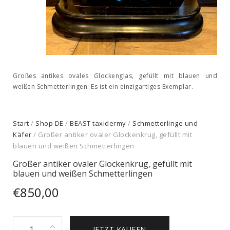
Großes antikes ovales Glockenglas, gefüllt mit blauen und
weißen Schmetterlingen. Es ist ein einzigartiges Exemplar.
Start
/
Shop DE
/
BEAST taxidermy
/
Schmetterlinge und
Käfer
/ Großer antiker ovaler Glockenkrug, gefüllt mit
blauen und weißen Schmetterlingen
Großer antiker ovaler Glockenkrug, gefüllt mit
blauen und weißen Schmetterlingen
€
850,00
Großer
JETZT KAUFEN