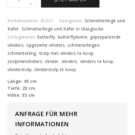
antiker
ovaler
Glockenkrug,
Artikelnummer:
BUI21
Kategorien:
Schmetterlinge und
gefüllt
Käfer
,
Schmetterlinge und Käfer in Glasglocke
mit
Schlagwörter:
butterfly
,
butterflydome
,
geprepareerde
blauen
vlinders
,
opgezette vlinders
,
schmeterlingen
,
und
schmetterling
,
stolp met vlinders te koop
,
weißen
stolpmetvlinders
,
vlinder
,
vlinders
,
vlinders te koop
,
Schmetterlingen
vlinderstolp
,
vlinderstolp te koop
quantity
Länge: 45 cm
Tiefe: 20 cm
Höhe: 55 cm
ANFRAGE FÜR MEHR
INFORMATIONEN