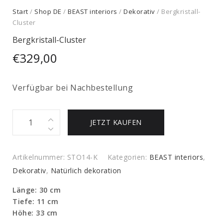
Start
/
Shop DE
/
BEAST interiors
/
Dekorativ
/ Bergkristall-
Cluster
Bergkristall-Cluster
€
329,00
Verfügbar bei Nachbestellung
Bergkristall-
JETZT KAUFEN
Cluster
quantity
Artikelnummer:
STO14-K
Kategorien:
BEAST interiors
,
Dekorativ
,
Natürlich dekoration
Länge: 30 cm
Tiefe: 11 cm
Höhe: 33 cm