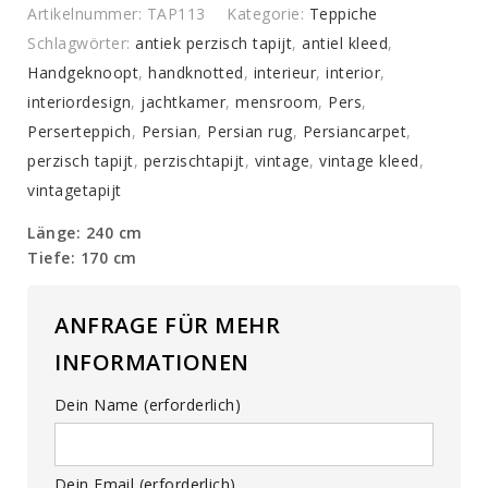
Artikelnummer:
TAP113
Kategorie:
Teppiche
Schlagwörter:
antiek perzisch tapijt
,
antiel kleed
,
Handgeknoopt
,
handknotted
,
interieur
,
interior
,
interiordesign
,
jachtkamer
,
mensroom
,
Pers
,
Perserteppich
,
Persian
,
Persian rug
,
Persiancarpet
,
perzisch tapijt
,
perzischtapijt
,
vintage
,
vintage kleed
,
vintagetapijt
Länge: 240 cm
Tiefe: 170 cm
ANFRAGE FÜR MEHR
INFORMATIONEN
Dein Name (erforderlich)
Dein Email (erforderlich)