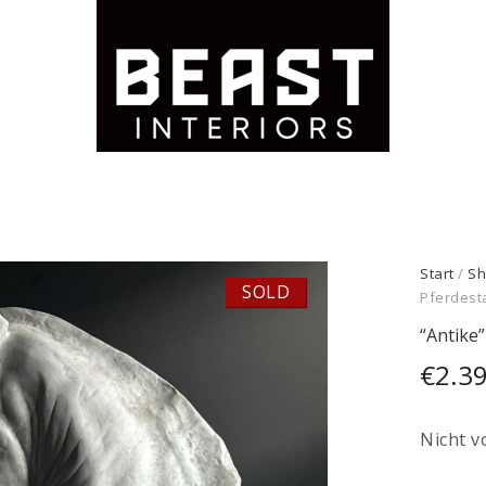
Start
/
Sh
SOLD
Pferdest
“Antike
€
2.3
Nicht v