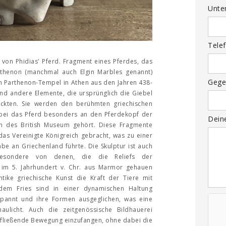
Unte
Tele
von Phidias' Pferd. Fragment eines Pferdes, das
thenon (manchmal auch Elgin Marbles genannt)
Gege
em Parthenon-Tempel in Athen aus den Jahren 438-
und andere Elemente, die ursprünglich die Giebel
kten. Sie werden den berühmten griechischen
bei das Pferd besonders an den Pferdekopf der
Dein
ken des British Museum gehört. Diese Fragmente
das Vereinigte Königreich gebracht, was zu einer
be an Griechenland führte. Die Skulptur ist auch
besondere von denen, die die Reliefs der
 im 5. Jahrhundert v. Chr. aus Marmor gehauen
ntike griechische Kunst die Kraft der Tiere mit
 dem Fries sind in einer dynamischen Haltung
espannt und ihre Formen ausgeglichen, was eine
ulicht. Auch die zeitgenössische Bildhauerei
d fließende Bewegung einzufangen, ohne dabei die