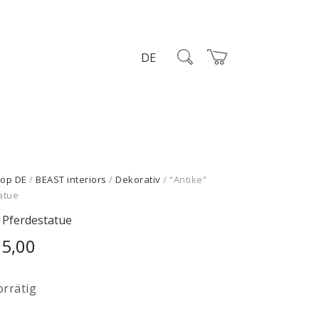
DE
op DE
/
BEAST interiors
/
Dekorativ
/ “Antike”
atue
” Pferdestatue
95,00
orrätig