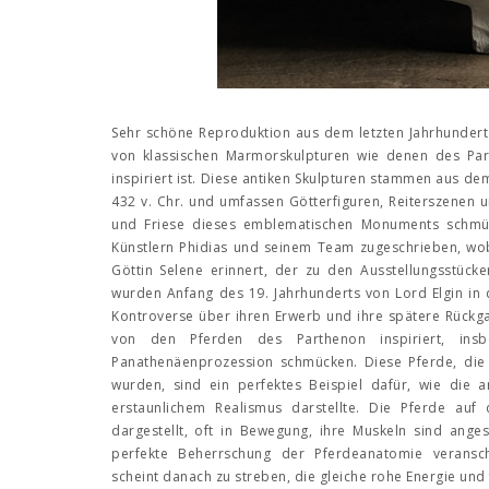
Sehr schöne Reproduktion aus dem letzten Jahrhundert 
von klassischen Marmorskulpturen wie denen des Par
inspiriert ist. Diese antiken Skulpturen stammen aus d
432 v. Chr. und umfassen Götterfiguren, Reiterszenen 
und Friese dieses emblematischen Monuments schmüc
Künstlern Phidias und seinem Team zugeschrieben, wo
Göttin Selene erinnert, der zu den Ausstellungsstüc
wurden Anfang des 19. Jahrhunderts von Lord Elgin in 
Kontroverse über ihren Erwerb und ihre spätere Rückga
von den Pferden des Parthenon inspiriert, ins
Panathenäenprozession schmücken. Diese Pferde, die
wurden, sind ein perfektes Beispiel dafür, wie die a
erstaunlichem Realismus darstellte. Die Pferde auf
dargestellt, oft in Bewegung, ihre Muskeln sind ang
perfekte Beherrschung der Pferdeanatomie veranscha
scheint danach zu streben, die gleiche rohe Energie un