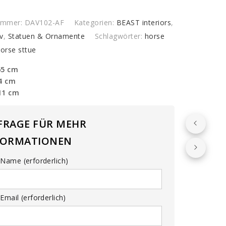
nummer:
DAV102-AF
Kategorien:
BEAST interiors
,
v
,
Statuen & Ornamente
Schlagwörter:
horse
orse sttue
65 cm
44 cm
11 cm
FRAGE FÜR MEHR
FORMATIONEN
Name (erforderlich)
Email (erforderlich)