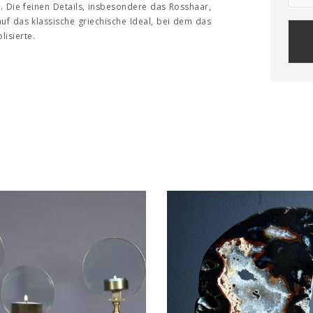
. Die feinen Details, insbesondere das Rosshaar,
f das klassische griechische Ideal, bei dem das
olisierte.
Plea
leav
this
field
empt