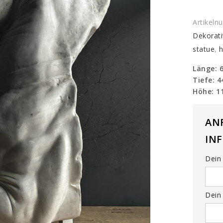
Artikel
Dekorati
statue
,
h
Länge: 
Tiefe: 
Höhe: 1
AN
IN
Dein 
Dein 