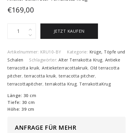
€
169,00
Antiker
JETZT KAUFEN
ockerroter
Terrakotta-
Krug
Artikelnummer:
KRU10-BY
Kategorie:
Krüge, Töpfe und
quantity
Schalen
Schlagwörter:
Alter Terrakotta Krug
,
Antieke
terracotta kruik
,
Antieketerracottakruik
,
Old terracotta
pitcher
,
terracotta kruik
,
terracotta pitcher
,
terracottapitcher
,
terrakotta Krug
,
TerrakottaKrug
Länge: 30 cm
Tiefe: 30 cm
Höhe: 39 cm
ANFRAGE FÜR MEHR