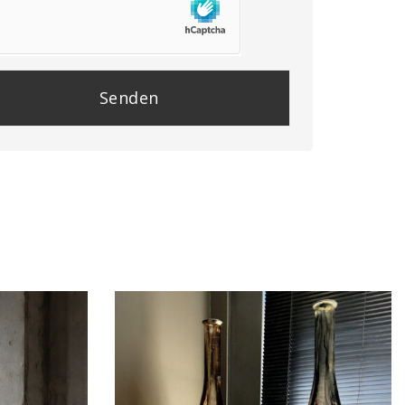
se
e
y.