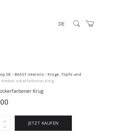
DE
op DE
/
BEAST interiors
/
Krüge, Töpfe und
 Antiker ockerfarbener Krug
 ockerfarbener Krug
,00
JETZT KAUFEN
arbener