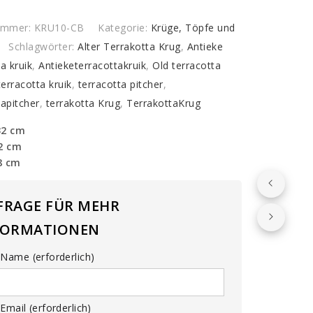
y
nummer:
KRU10-CB
Kategorie:
Krüge, Töpfe und
Schlagwörter:
Alter Terrakotta Krug
,
Antieke
a kruik
,
Antieketerracottakruik
,
Old terracotta
terracotta kruik
,
terracotta pitcher
,
tapitcher
,
terrakotta Krug
,
TerrakottaKrug
32 cm
32 cm
8 cm
FRAGE FÜR MEHR
FORMATIONEN
Name (erforderlich)
Email (erforderlich)