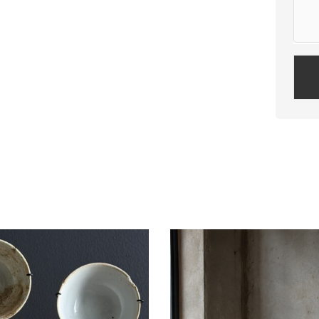
Plea
leav
this
field
empt