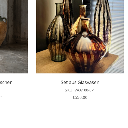
ischen
Set aus Glasvasen
SKU: VAA100-E-1
-
€
550,00