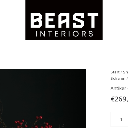
Start
/
Sh
Schalen
/
Antiker
€
269
Antiker
ockerf