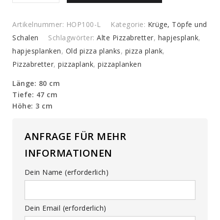
Brotbrett
quantity
Artikelnummer:
HOP100-L
Kategorie:
Krüge, Töpfe und
Schalen
Schlagwörter:
Alte Pizzabretter
,
hapjesplank
,
hapjesplanken
,
Old pizza planks
,
pizza plank
,
Pizzabretter
,
pizzaplank
,
pizzaplanken
Länge: 80 cm
Tiefe: 47 cm
Höhe: 3 cm
ANFRAGE FÜR MEHR
INFORMATIONEN
Dein Name (erforderlich)
Dein Email (erforderlich)