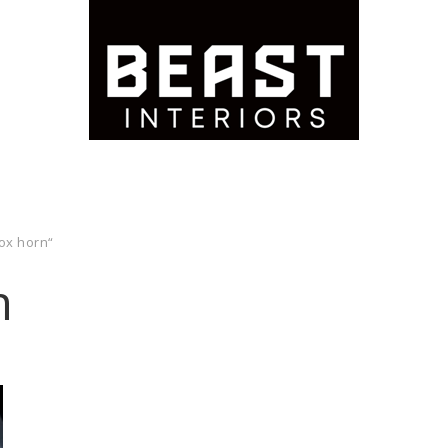
ox horn“
n