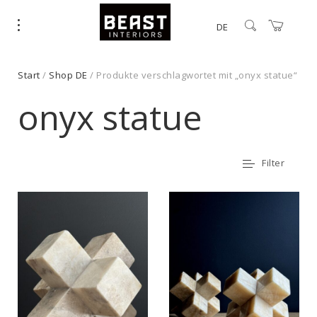
DE
Start
/
Shop DE
/ Produkte verschlagwortet mit „onyx statue“
onyx statue
Filter