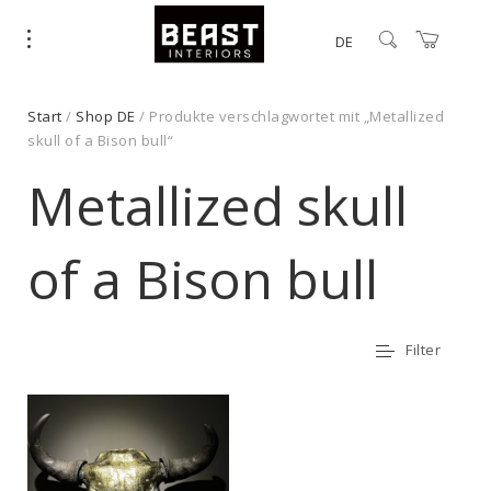
DE
Start
/
Shop DE
/ Produkte verschlagwortet mit „Metallized
skull of a Bison bull“
Metallized skull
of a Bison bull
Filter