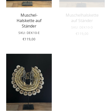
Muschel-
Muschelhalskette
Halskette auf
auf Ständer
Ständer
SKU: DEK10-D
SKU: DEK10-E
€
119,00
€
119,00