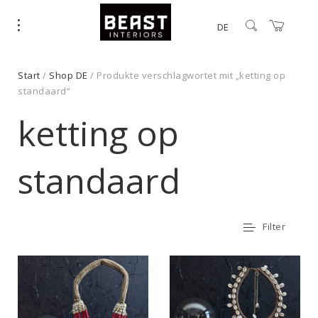
DE
Start
/
Shop DE
/ Produkte verschlagwortet mit „ketting op
standaard“
ketting op
standaard
Filter