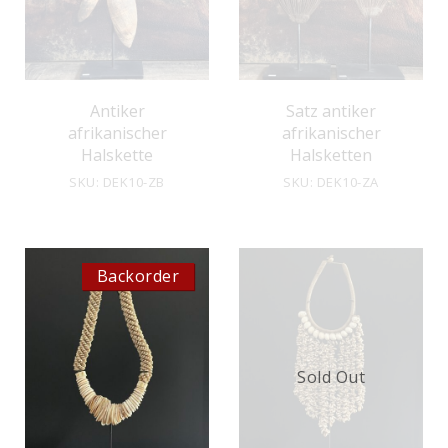
Antiker
Satz antiker
afrikanischer
afrikanischer
Halskette
Halsketten
SKU: DEK10-ZB
SKU: DEK10-ZA
Backorder
Sold Out