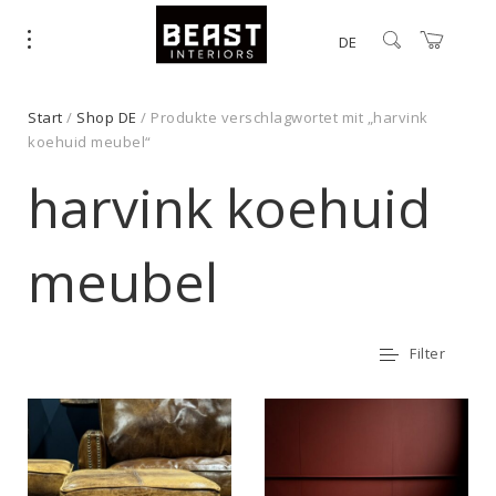
DE
Start
/
Shop DE
/ Produkte verschlagwortet mit „harvink
koehuid meubel“
harvink koehuid
meubel
Filter