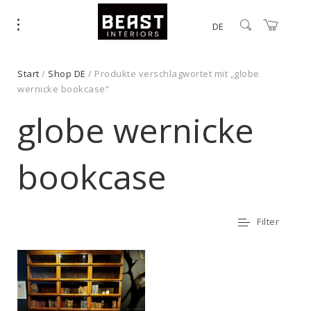
DE
Start
/
Shop DE
/ Produkte verschlagwortet mit „globe
wernicke bookcase“
globe wernicke
bookcase
Filter